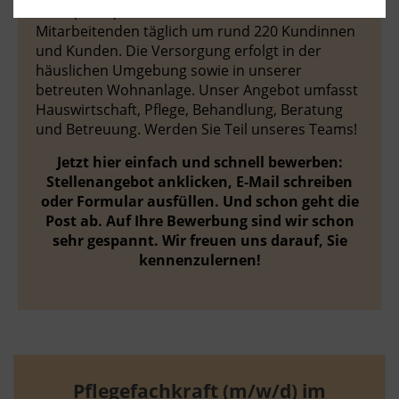
Halle (Saale). Seit 2004 kümmern sich unsere 23
Mitarbeitenden täglich um rund 220 Kundinnen
und Kunden. Die Versorgung erfolgt in der
häuslichen Umgebung sowie in unserer
betreuten Wohnanlage. Unser Angebot umfasst
Hauswirtschaft, Pflege, Behandlung, Beratung
und Betreuung. Werden Sie Teil unseres Teams!
Jetzt hier einfach und schnell bewerben:
Stellenangebot anklicken, E-Mail schreiben
oder Formular ausfüllen. Und schon geht die
Post ab. Auf Ihre Bewerbung sind wir schon
sehr gespannt. Wir freuen uns darauf, Sie
kennenzulernen!
Pflegefachkraft (m/w/d) im