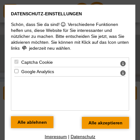
DATENSCHUTZ-EINSTELLUNGEN
Schön, dass Sie da sind!
. Verschiedene Funktionen
Sie sind hier:
Pflegedienst
> Jobs
helfen uns, diese Website für Sie interessanter und
nützlicher zu machen.
Bitte entscheiden Sie jetzt, was Sie
aktivieren möchten. Sie können mit Klick auf das Icon unten
links
jederzeit neu wählen.
Captcha Cookie
Google Analytics
Pflegedienst
Stellenangebote
Wir sind die Wunschick Pflegedienst GmbH aus
Impressum
|
Datenschutz